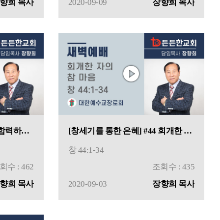
향희 목사
2020-09-09
장향희 목사
[창세기를 통한 은혜] #45 합력하여 선을 이루려면
[창세기를 통한 은혜] #44 회개한 자의 참 마음
창 44:1-34
회수 : 462
조회수 : 435
향희 목사
2020-09-03
장향희 목사