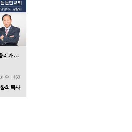
[창세기를 통한 은혜] #41 총리가 된 요셉
회수 : 469
향희 목사