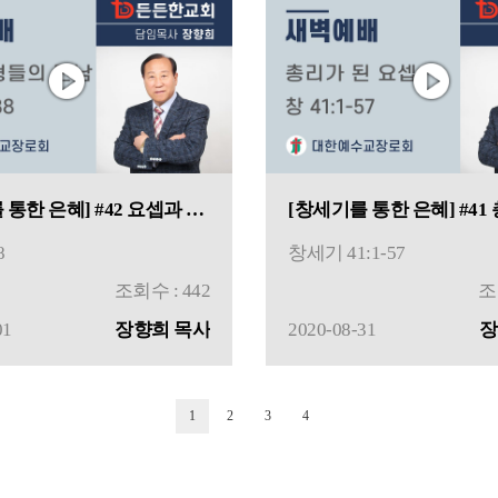
[창세기를 통한 은혜] #42 요셉과 형들의 만남
8
창세기 41:1-57
조회수 : 442
조
01
장향희 목사
2020-08-31
장
1
2
3
4