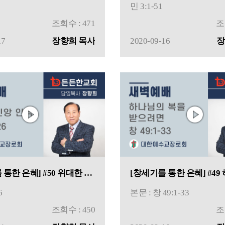
민 3:1-51
조회수 : 471
조
17
장향희 목사
2020-09-16
장
[창세기를 통한 은혜] #50 위대한 신앙 인격
6
본문 : 창 49:1-33
조회수 : 450
조