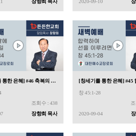
11
장향희 목사
2020-09-10
장
[창세기를 통한 은혜] #46 축복의 날에 해야 할 일
4
창 45:1-28
조회수 : 438
조
07
장향희 목사
2020-09-04
장