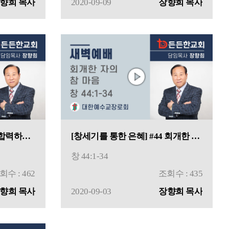
향희 목사
2020-09-09
장향희 목사
[창세기를 통한 은혜] #45 합력하여 선을 이루려면
[창세기를 통한 은혜] #44 회개한 자의 참 마음
창 44:1-34
회수 : 462
조회수 : 435
향희 목사
2020-09-03
장향희 목사