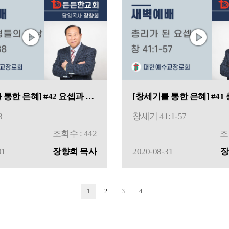
[창세기를 통한 은혜] #42 요셉과 형들의 만남
8
창세기 41:1-57
조회수 : 442
조
01
장향희 목사
2020-08-31
장
1
2
3
4