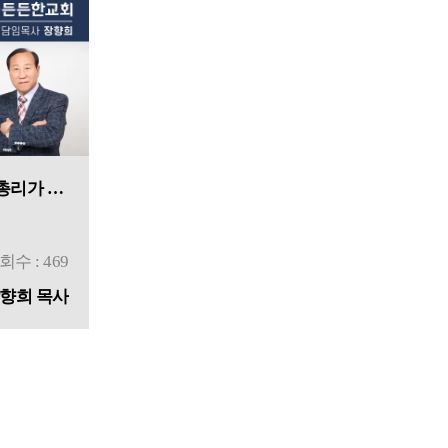
[창세기를 통한 은혜] #41 총리가 된 요셉
회수 : 469
향희 목사