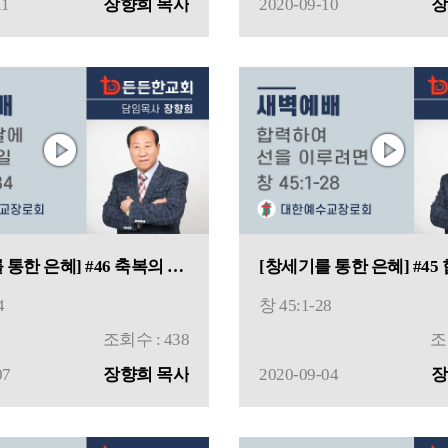
11
장향희 목사
2020-09-10
장
[창세기를 통한 은혜] #46 축복의 날에 해야 할 일
4
창 45:1-28
조회수 : 438
조
07
장향희 목사
2020-09-04
장