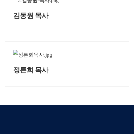
김동원 목사
정튼희 목사