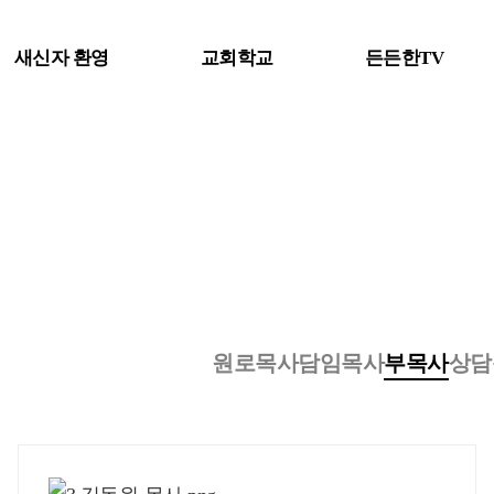
새신자 환영
교회학교
든든한TV
원로목사
담임목사
부목사
상담