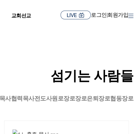
로그인
회원가입
|
교회선교
섬기는 사람들
목사
협력목사
전도사
원로장로
장로
은퇴장로
협동장로