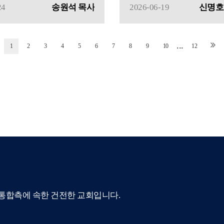
24
송원석 목사
2026-06-19
신명호
...
1
2
3
4
5
6
7
8
9
10
12
합측에 속한 건전한 교회입니다.