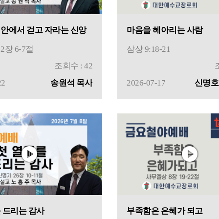
안에서 걷고 자라는 신앙
마음을 헤아리는 사람
장 6-7절
삼상 9:18-21
조회수 : 42
22
송원석 목사
2026-07-17
신명호
 드리는 감사
부족함은 은혜가 되고