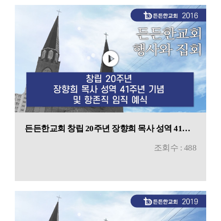
든든한교회 창립 20주년 장향희 목사 성역 41주년 기념 및 항존직 임직 예식
조회수 : 488