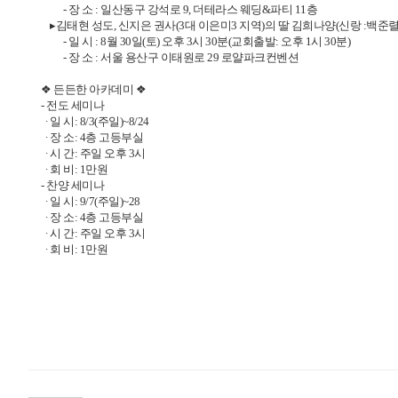
- 장 소 : 일산동구 강석로 9, 더테라스 웨딩&파티 11층
▸김태현 성도, 신지은 권사(3대 이은미3 지역)의 딸 김희나양(신랑 :백준렬
- 일 시 : 8월 30일(토) 오후 3시 30분(교회출발: 오후 1시 30분)
- 장 소 : 서울 용산구 이태원로 29 로얄파크컨벤션
❖ 든든한 아카데미 ❖
- 전도 세미나
∙ 일 시: 8/3(주일)~8/24
∙ 장 소: 4층 고등부실
∙ 시 간: 주일 오후 3시
∙ 회 비: 1만원
- 찬양 세미나
∙ 일 시: 9/7(주일)~28
∙ 장 소: 4층 고등부실
∙ 시 간: 주일 오후 3시
∙ 회 비: 1만원