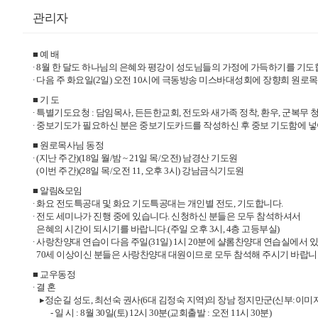
관리자
■ 예 배
∙ 8월 한 달도 하나님의 은혜와 평강이 성도님들의 가정에 가득하기를 기도
∙ 다음 주 화요일(2일) 오전 10시에 극동방송 미스바대성회에 장향희 원
■ 기 도
∙ 특별기도요청 : 담임목사, 든든한교회, 전도와 새가족 정착, 환우, 군복무 
∙ 중보기도가 필요하신 분은 중보기도카드를 작성하신 후 중보 기도함에 
■ 원로목사님 동정
∙ (지난 주간)(18일 월/밤 ~ 21일 목/오전) 남경산 기도원
(이번 주간)(28일 목/오전 11, 오후 3시) 강남금식기도원
■ 알림&모임
∙ 화요 전도특공대 및 화요 기도특공대는 개인별 전도, 기도합니다.
∙ 전도 세미나가 진행 중에 있습니다. 신청하신 분들은 모두 참석하셔서
은혜의 시간이 되시기를 바랍니다.(주일 오후 3시, 4층 고등부실)
∙ 사랑찬양대 연습이 다음 주일(31일) 1시 20분에 샬롬찬양대 연습실에서 
70세 이상이신 분들은 사랑찬양대 대원이므로 모두 참석해 주시기 바랍니
■ 교우동정
∙ 결 혼
▸정순길 성도, 최선숙 권사(6대 김정숙 지역)의 장남 정지만군(신부:이미
- 일 시 : 8월 30일(토) 12시 30분(교회출발 : 오전 11시 30분)