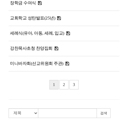
장학금 수여식
교회학교 성탄발표(25년)
세례식(유아, 아동, 세례, 입교)
강찬목사초청 찬양집회
미니바자회(선교위원회 주관)
1
2
3
검색