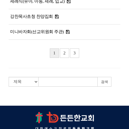
세례식(유아, 아동, 세례, 입교)
강찬목사초청 찬양집회
미니바자회(선교위원회 주관)
1
2
3
검색